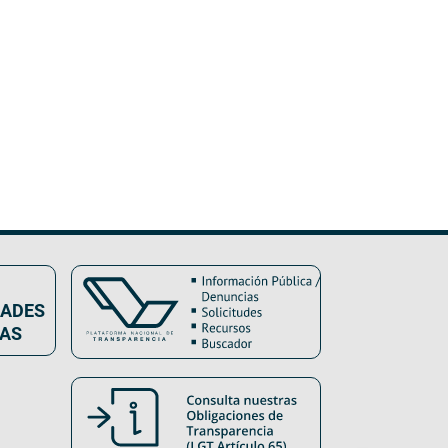
DADES
VAS