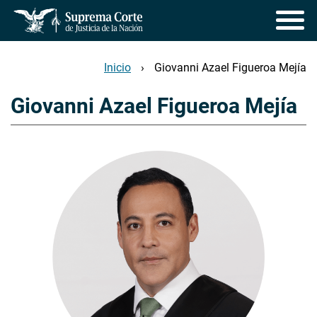
Pasar
al
contenido
principal
Inicio
Giovanni Azael Figueroa Mejía
Giovanni Azael Figueroa Mejía