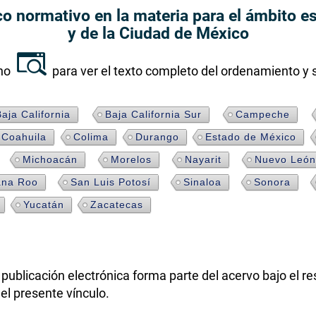
o normativo en la materia para el ámbito es
y de la Ciudad de México
ono
para ver el texto completo del ordenamiento y 
aja California
Baja California Sur
Campeche
Coahuila
Colima
Durango
Estado de México
Michoacán
Morelos
Nayarit
Nuevo León
ana Roo
San Luis Potosí
Sinaloa
Sonora
Yucatán
Zacatecas
publicación electrónica forma parte del acervo bajo el r
el presente vínculo.