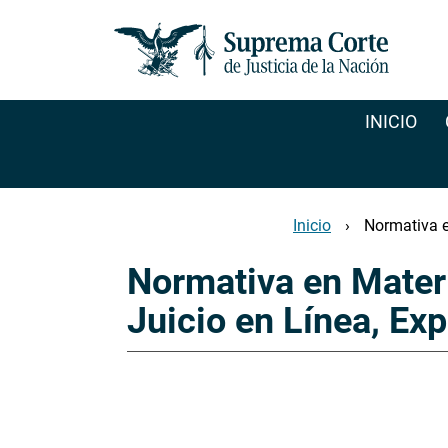
Pasar
al
contenido
principal
INICIO
Inicio
Normativa en
Normativa en Materia
Juicio en Línea, Ex