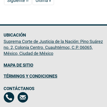
Siguiente
Siguiente ››
Última
Última »
página
página
UBICACIÓN
Suprema Corte de Justicia de la Nación: Pino Suárez
no. 2, Colonia Centro. Cuauhtémoc, C.P. 06065,
México, Ciudad de México
MAPA DE SITIO
TÉRMINOS Y CONDICIONES
CONTÁCTANOS