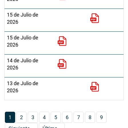
15 de Julio de
2026
15 de Julio de
2026
14 de Julio de
2026
13 de Julio de
2026
Paginación
Página
1
Página
2
Página
3
Página
4
Página
5
Página
6
Página
7
Página
8
Página
9
actual