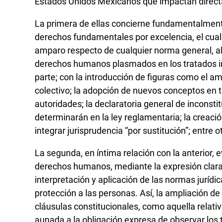
Estados Unidos Mexicanos que impactan directam
La primera de ellas concierne fundamentalmente 
derechos fundamentales por excelencia, el cual 
amparo respecto de cualquier norma general, al
derechos humanos plasmados en los tratados in
parte; con la introducción de figuras como el am
colectivo; la adopción de nuevos conceptos en t
autoridades; la declaratoria general de inconst
determinarán en la ley reglamentaria; la creaci
integrar jurisprudencia “por sustitución”; entre o
La segunda, en íntima relación con la anterior, 
derechos humanos, mediante la expresión clara 
interpretación y aplicación de las normas juríd
protección a las personas. Así, la ampliación de
cláusulas constitucionales, como aquella relativ
aunada a la obligación expresa de observar los 