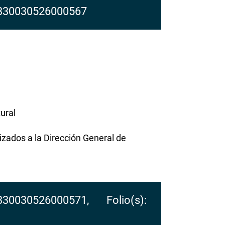
 330030526000567
ural
izados a la Dirección General de
 330030526000571, Folio(s):