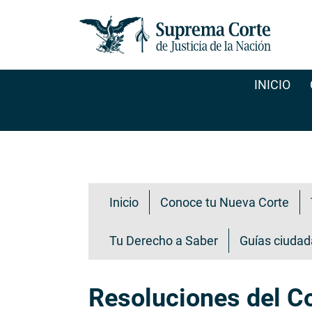
Pasar
al
contenido
principal
INICIO
Transparencia ciudadana
Inicio
Conoce tu Nueva Corte
Tu Derecho a Saber
Guías ciuda
Resoluciones del C