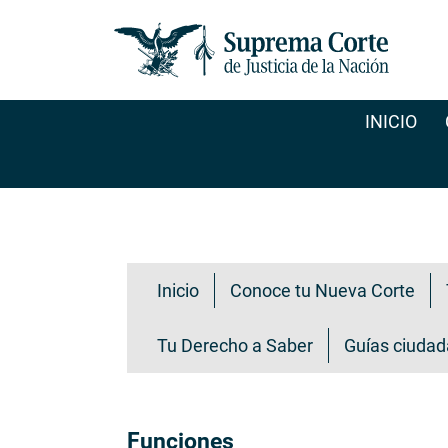
Pasar
al
contenido
principal
INICIO
Transparencia ciudadana
Inicio
Conoce tu Nueva Corte
Tu Derecho a Saber
Guías ciuda
Funciones
Funciones