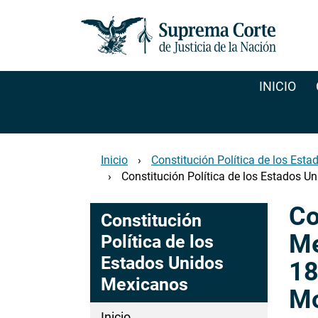
Pasar
al
contenido
principal
INICIO
Inicio
Constitución Política de los Est
Constitución Política de los Estados U
Co
Constitución
Me
Política de los
Estados Unidos
18
Mexicanos
Mo
Inicio