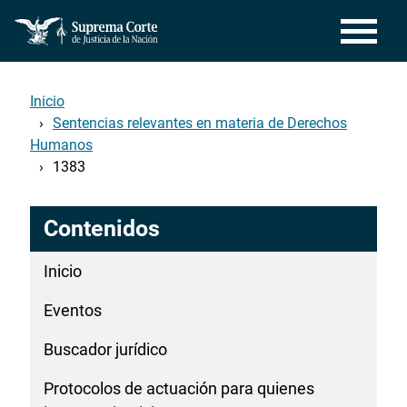
Pasar
al
contenido
principal
Inicio
Sentencias relevantes en materia de Derechos
Humanos
1383
Contenidos
Inicio
Eventos
Buscador jurídico
Protocolos de actuación para quienes