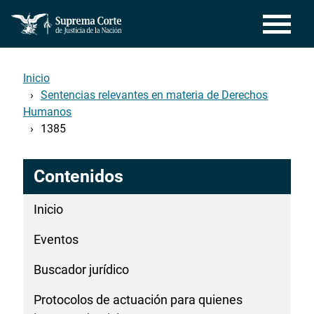
Pasar
al
contenido
principal
Inicio
Sentencias relevantes en materia de Derechos
Humanos
1385
Contenidos
Inicio
Eventos
Buscador jurídico
Protocolos de actuación para quienes