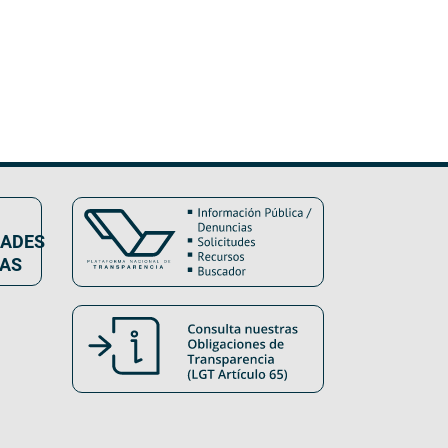
DADES
VAS