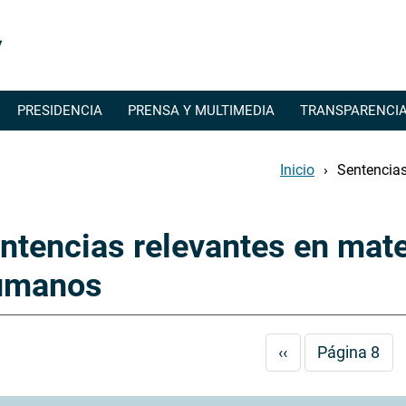
Pasar
al
contenido
principal
PRESIDENCIA
PRENSA Y MULTIMEDIA
TRANSPARENCI
Inicio
Sentencia
ntencias relevantes en mat
umanos
nación
Página
‹‹
Página 8
anterior