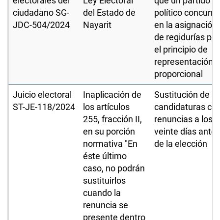
electorales del
Ley Electoral
que un partido
ciudadano SG-
del Estado de
político concurra
JDC-504/2024
Nayarit
en la asignación
de regidurías por
el principio de
representación
proporcional
Juicio electoral
Inaplicación de
Sustitución de
ST-JE-118/2024
los artículos
candidaturas co
255, fracción II,
renuncias a los
en su porción
veinte días ante
normativa "En
de la elección
éste último
caso, no podrán
sustituirlos
cuando la
renuncia se
presente dentro