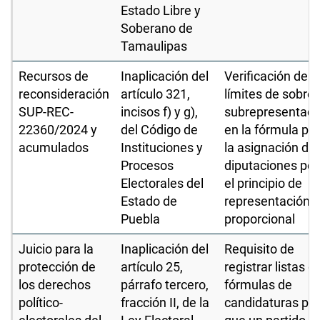
Estado Libre y
Soberano de
Tamaulipas
Recursos de
Inaplicación del
Verificación de l
reconsideración
artículo 321,
límites de sobre 
SUP-REC-
incisos f) y g),
subrepresentaci
22360/2024 y
del Código de
en la fórmula pa
acumulados
Instituciones y
la asignación de
Procesos
diputaciones por
Electorales del
el principio de
Estado de
representación
Puebla
proporcional
Juicio para la
Inaplicación del
Requisito de
protección de
artículo 25,
registrar listas d
los derechos
párrafo tercero,
fórmulas de
político-
fracción II, de la
candidaturas pa