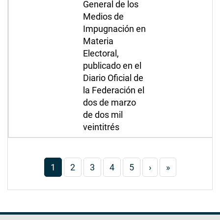
General de los
Medios de
Impugnación en
Materia
Electoral,
publicado en el
Diario Oficial de
la Federación el
dos de marzo
de dos mil
veintitrés
Paginación
Página
1
Página
2
Página
3
Página
4
Página
5
Siguiente
›
Última
»
actual
página
página