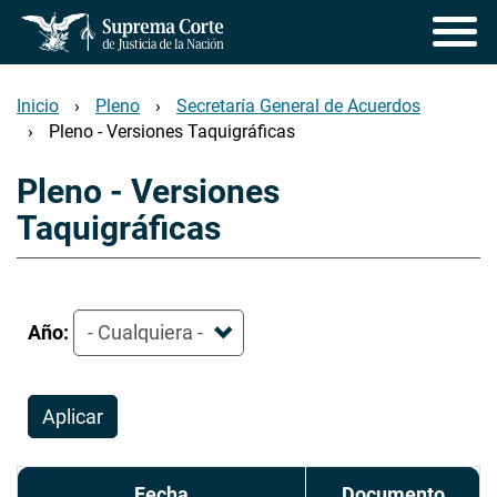
Pasar
al
contenido
principal
Inicio
Pleno
Secretaría General de Acuerdos
Pleno - Versiones Taquigráficas
Pleno - Versiones
Taquigráficas
Año:
Aplicar
Fecha
Documento