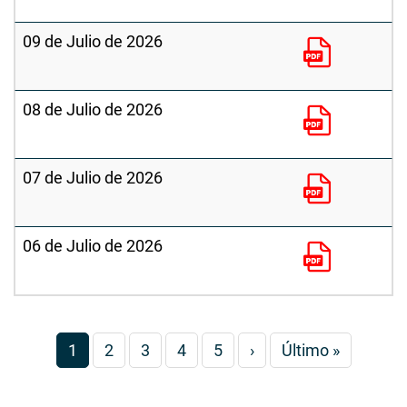
09 de Julio de 2026
08 de Julio de 2026
07 de Julio de 2026
06 de Julio de 2026
Paginación
Página
1
Página
2
Página
3
Página
4
Página
5
Siguiente
›
Última
Último »
actual
página
página