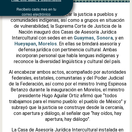
Recíbelo cada mes en tu
Con el objetivo de acercar la justicia a pueblos y
correo electrónico
comunidades indígenas, así como a grupos en situación
de vulnerabilidad, la Suprema Corte de Justicia de la
Nación inauguró dos Casas de Asesoría Jurídica
Intercultural con sedes en en
Guaymas, Sonora
, y en
Hueyapan, Morelos
. En ellas se brindará asesoría y
defensa jurídica con pertinencia cultural. Ambas
incorporan personal que habla lenguas indígenas y
reconoce la diversidad lingüística y cultural del país.
Al encabezar ambos actos, acompañado por autoridades
federales, estatales, comunitarias y del Poder Judicial
de la Federación, así como por el ministro Irving Espinosa
Betanzo durante la inauguración en Morelos, el ministro
presidente Hugo Aguilar Ortiz afirmó que “todos
trabajamos para el mismo pueblo: el pueblo de México” y
subrayó que la justicia se construye desde la cercanía,
con apertura y diálogo, al señalar que “hay oídos, hay
apertura, hay diálogo”.
La Casa de Asesoría Jurídica Intercultural instalada en