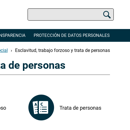
Buscar
Buscador Jurídico
NSPARENCIA
PROTECCIÓN DE DATOS PERSONALES
cial
Esclavitud, trabajo forzoso y trata de personas
ata de personas
oso
Trata de personas