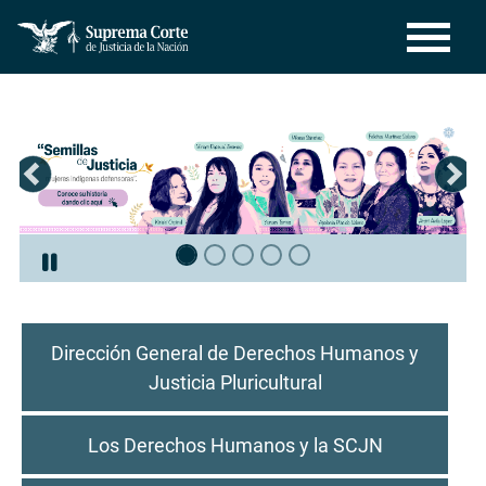
Pasar
al
contenido
principal
Diapositiva anterior
Diap
Menú Superior de Derechos Humanos
Dirección General de Derechos Humanos y
Justicia Pluricultural
Los Derechos Humanos y la SCJN