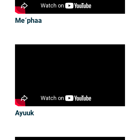
Me´phaa
Ayuuk