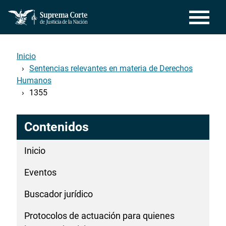
Pasar
al
contenido
principal
Inicio
Sentencias relevantes en materia de Derechos
Humanos
1355
Contenidos
Inicio
Eventos
Buscador jurídico
Protocolos de actuación para quienes