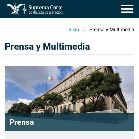
Pasar
al
contenido
principal
Inicio
Prensa y Multimedia
Prensa y Multimedia
Prensa