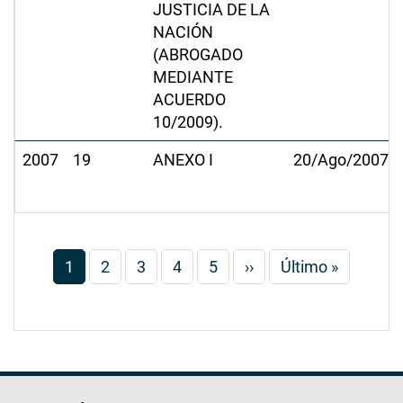
JUSTICIA DE LA
NACIÓN
(ABROGADO
MEDIANTE
ACUERDO
10/2009).
2007
19
ANEXO I
20/Ago/2007
Paginación
Página
1
Página
2
Página
3
Página
4
Página
5
Siguiente
››
Última
Último »
actual
página
página