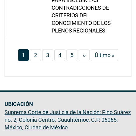
PARA INCLUIR LAS
CONTRADICCIONES DE
CRITERIOS DEL
CONOCIMIENTO DE LOS
PLENOS REGIONALES.
Paginación
Página
1
Página
2
Página
3
Página
4
Página
5
Siguiente
››
Última
Último »
actual
página
página
UBICACIÓN
Suprema Corte de Justicia de la Nación: Pino Suárez
no. 2, Colonia Centro. Cuauhtémoc, C.P. 06065,
México, Ciudad de México