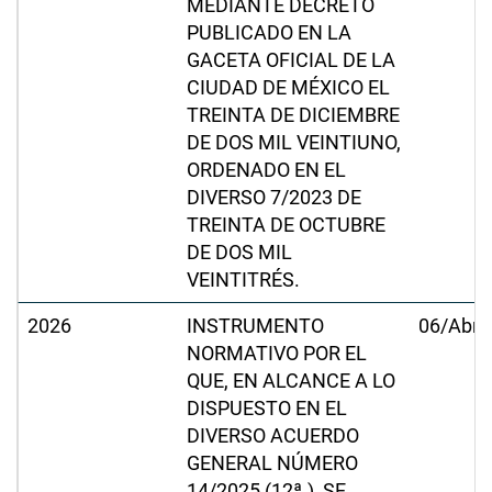
MEDIANTE DECRETO
PUBLICADO EN LA
GACETA OFICIAL DE LA
CIUDAD DE MÉXICO EL
TREINTA DE DICIEMBRE
DE DOS MIL VEINTIUNO,
ORDENADO EN EL
DIVERSO 7/2023 DE
TREINTA DE OCTUBRE
DE DOS MIL
VEINTITRÉS.
2026
INSTRUMENTO
06/Abr/
NORMATIVO POR EL
QUE, EN ALCANCE A LO
DISPUESTO EN EL
DIVERSO ACUERDO
GENERAL NÚMERO
14/2025 (12ª.), SE