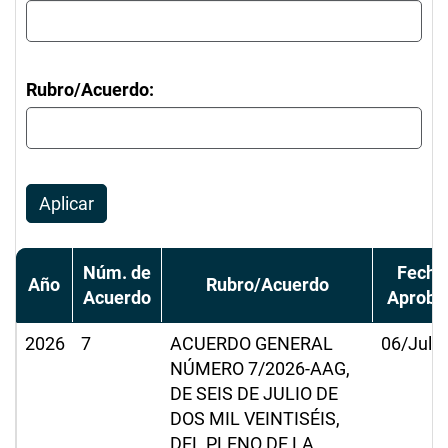
Rubro/Acuerdo:
Aplicar
Núm. de
Fecha
Año
Rubro/Acuerdo
Acuerdo
Aproba
2026
7
ACUERDO GENERAL
06/Jul/
NÚMERO 7/2026-AAG,
DE SEIS DE JULIO DE
DOS MIL VEINTISÉIS,
DEL PLENO DE LA