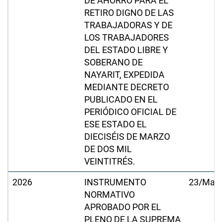
DE AHORRO PARA EL
RETIRO DIGNO DE LAS
TRABAJADORAS Y DE
LOS TRABAJADORES
DEL ESTADO LIBRE Y
SOBERANO DE
NAYARIT, EXPEDIDA
MEDIANTE DECRETO
PUBLICADO EN EL
PERIÓDICO OFICIAL DE
ESE ESTADO EL
DIECISÉIS DE MARZO
DE DOS MIL
VEINTITRÉS.
2026
INSTRUMENTO
23/Mar
NORMATIVO
APROBADO POR EL
PLENO DE LA SUPREMA