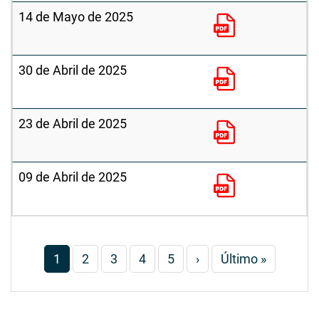
14 de Mayo de 2025
30 de Abril de 2025
23 de Abril de 2025
09 de Abril de 2025
Paginación
Página
1
Página
2
Página
3
Página
4
Página
5
Siguiente
›
Última
Último »
actual
página
página