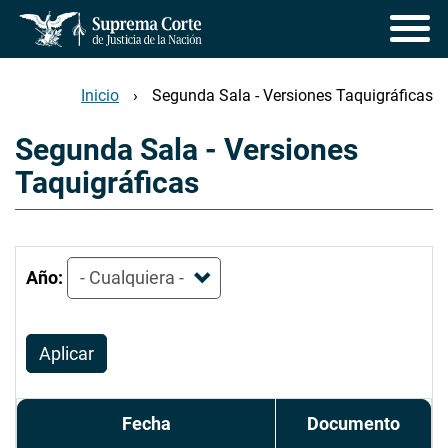
Pasar
al
contenido
principal
Inicio
Segunda Sala - Versiones Taquigráficas
Segunda Sala - Versiones
Taquigráficas
Año:
Aplicar
Fecha
Documento