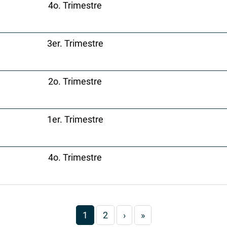
4o. Trimestre
3er. Trimestre
2o. Trimestre
1er. Trimestre
4o. Trimestre
Paginación
Página
1
Página
2
Siguiente
›
Última
»